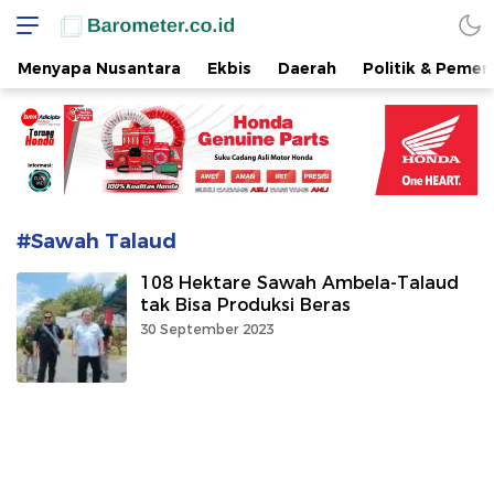
www.barometer.co.id
Berita Terkini di Sulawesi Utara
Menyapa Nusantara
Ekbis
Daerah
Politik & Pemer
#Sawah Talaud
108 Hektare Sawah Ambela-Talaud
tak Bisa Produksi Beras
30 September 2023