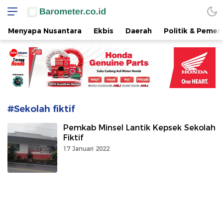
www.barometer.co.id
Berita Terkini di Sulawesi Utara
Menyapa Nusantara
Ekbis
Daerah
Politik & Pemer
#Sekolah fiktif
Pemkab Minsel Lantik Kepsek Sekolah
Fiktif
17 Januari 2022