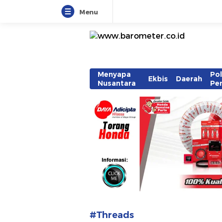
Menu
www.barometer.co.id
Berita Terkini di Sulawesi Utara
Menyapa
Pol
Ekbis
Daerah
Nusantara
Pe
#Threads