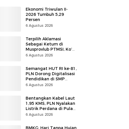
Ekonomi Triwulan II-
2026 Tumbuh 5,29
Persen
6 Agustus 2026
Terpilih Aklamasi
Sebagai Ketum di
Musprovlub PTMSI, Ko’
Alfrets Rumawas Siap
6 Agustus 2026
Gairahkan Kompetisi
Semangat HUT RI ke-81,
PLN Dorong Digitalisasi
Pendidikan di SMP
Negeri 1 Palu Lewat
6 Agustus 2026
Program TJSL
Bentangkan Kabel Laut
1,95 KMS, PLN Nyalakan
Listrik Perdana di Pulau
Dudepo, Desa Berlistrik
6 Agustus 2026
di Gorontalo 100 Persen
BMKG: Hari Tanpa Hujan