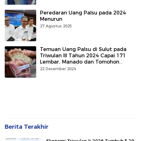
Peredaran Uang Palsu pada 2024
Menurun
27 Agustus 2025
Temuan Uang Palsu di Sulut pada
Triwulan III Tahun 2024 Capai 171
Lembar, Manado dan Tomohon
Terbanyak
22 Desember 2024
Berita Terakhir
Ekonomi Triwulan II-2026 Tumbuh 5,29