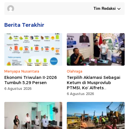
Tim Redaksi
Berita Terakhir
Menyapa Nusantara
Olahraga
Ekonomi Triwulan II-2026
Terpilih Aklamasi Sebagai
Tumbuh 5,29 Persen
Ketum di Musprovlub
PTMSI, Ko’ Alfrets
6 Agustus 2026
Rumawas Siap Gairahkan
6 Agustus 2026
Kompetisi