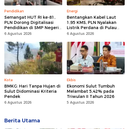
Pendidikan
Energi
Semangat HUT RI ke-81,
Bentangkan Kabel Laut
PLN Dorong Digitalisasi
1,95 KMS, PLN Nyalakan
Pendidikan di SMP Negeri
Listrik Perdana di Pulau
1 Palu Lewat Program TJSL
Dudepo, Desa Berlistrik di
6 Agustus 2026
6 Agustus 2026
Gorontalo 100 Persen
Kota
Ekbis
BMKG: Hari Tanpa Hujan di
Ekonomi Sulut Tumbuh
Sulut Didominasi Kriteria
Melambat 5,42% pada
Pendek
Triwulan II Tahun 2026
6 Agustus 2026
5 Agustus 2026
Berita Utama