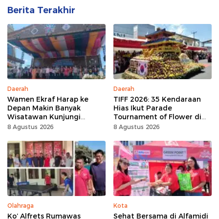
Berita Terakhir
Daerah
Daerah
Wamen Ekraf Harap ke
TIFF 2026: 35 Kendaraan
Depan Makin Banyak
Hias Ikut Parade
Wisatawan Kunjungi
Tournament of Flower di
Tomohon
Tomohon
8 Agustus 2026
8 Agustus 2026
Olahraga
Kota
Ko’ Alfrets Rumawas
Sehat Bersama di Alfamidi