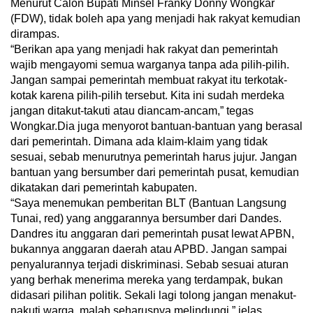
Menurut Calon Bupati Minsel Franky Donny Wongkar
(FDW), tidak boleh apa yang menjadi hak rakyat kemudian
dirampas.
“Berikan apa yang menjadi hak rakyat dan pemerintah
wajib mengayomi semua warganya tanpa ada pilih-pilih.
Jangan sampai pemerintah membuat rakyat itu terkotak-
kotak karena pilih-pilih tersebut. Kita ini sudah merdeka
jangan ditakut-takuti atau diancam-ancam,” tegas
Wongkar.Dia juga menyorot bantuan-bantuan yang berasal
dari pemerintah. Dimana ada klaim-klaim yang tidak
sesuai, sebab menurutnya pemerintah harus jujur. Jangan
bantuan yang bersumber dari pemerintah pusat, kemudian
dikatakan dari pemerintah kabupaten.
“Saya menemukan pemberitan BLT (Bantuan Langsung
Tunai, red) yang anggarannya bersumber dari Dandes.
Dandres itu anggaran dari pemerintah pusat lewat APBN,
bukannya anggaran daerah atau APBD. Jangan sampai
penyalurannya terjadi diskriminasi. Sebab sesuai aturan
yang berhak menerima mereka yang terdampak, bukan
didasari pilihan politik. Sekali lagi tolong jangan menakut-
nakuti warga, malah seharusnya melindungi,” jelas