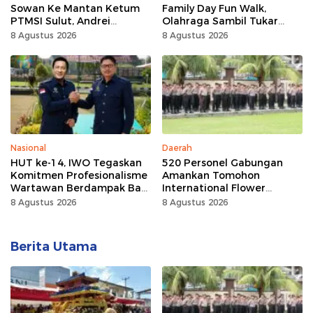
Sowan Ke Mantan Ketum
Family Day Fun Walk,
PTMSI Sulut, Andrei
Olahraga Sambil Tukar
Angouw
Sampah Demi Jaga Bumi
8 Agustus 2026
8 Agustus 2026
Nasional
Daerah
HUT ke-14, IWO Tegaskan
520 Personel Gabungan
Komitmen Profesionalisme
Amankan Tomohon
Wartawan Berdampak Bagi
International Flower
Kebaikan Bangsa
Festival
8 Agustus 2026
8 Agustus 2026
Berita Utama