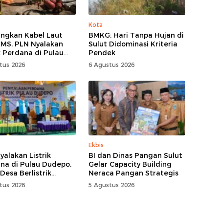
Kota
ngkan Kabel Laut
BMKG: Hari Tanpa Hujan di
KMS, PLN Nyalakan
Sulut Didominasi Kriteria
ik Perdana di Pulau
Pendek
o, Desa Berlistrik di
tus 2026
6 Agustus 2026
talo 100 Persen
Ekbis
yalakan Listrik
BI dan Dinas Pangan Sulut
na di Pulau Dudepo,
Gelar Capacity Building
Desa Berlistrik
Neraca Pangan Strategis
nsi Gorontalo Capai
tus 2026
5 Agustus 2026
ersen