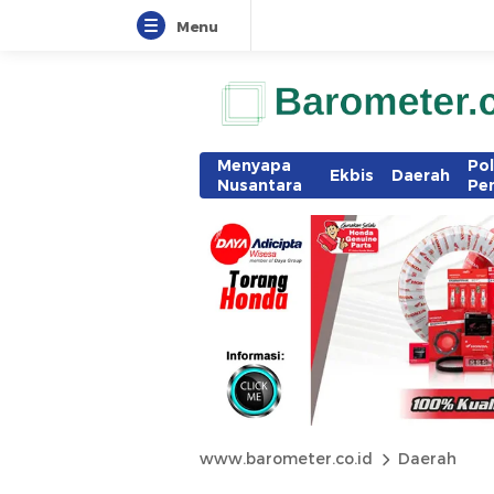
Menu
Menyapa
Pol
Ekbis
Daerah
Nusantara
Pe
www.barometer.co.id
Daerah