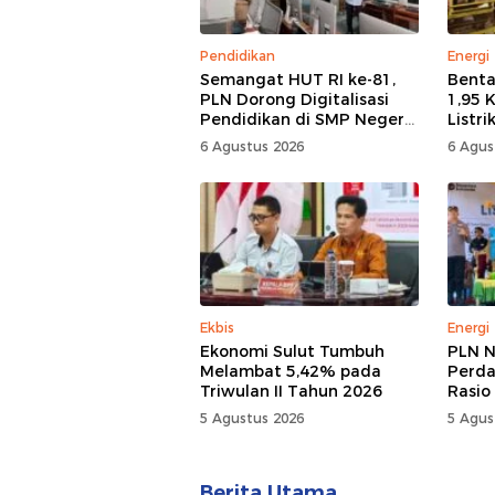
Pendidikan
Energi
Semangat HUT RI ke-81,
Benta
PLN Dorong Digitalisasi
1,95 
Pendidikan di SMP Negeri
Listr
1 Palu Lewat Program
Dudep
6 Agustus 2026
6 Agus
TJSL
Goron
Ekbis
Energi
Ekonomi Sulut Tumbuh
PLN N
Melambat 5,42% pada
Perda
Triwulan II Tahun 2026
Rasio 
Provi
5 Agustus 2026
5 Agus
100 P
Berita Utama