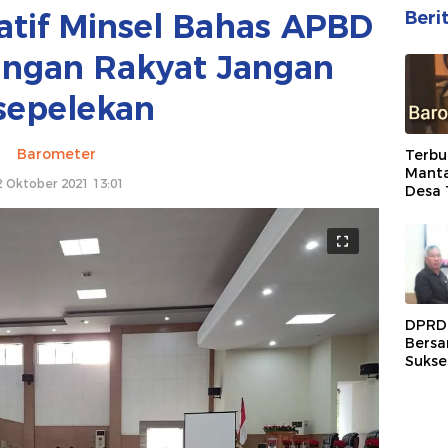
latif Minsel Bahas APBD
Beri
ingan Rakyat Jangan
sepelekan
Barometer
Terbu
Manta
2 Oktober 2021 13:01
Desa 
Karuh
Dipec
ASN
DPRD 
Bersa
Sukse
Prop