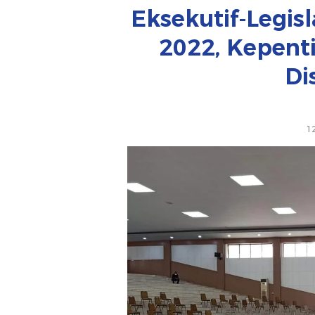
Eksekutif-Legis
2022, Kepent
Di
1