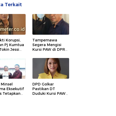
ta Terkait
kti Korupsi,
Tampemawa
n Pj Kumtua
Segera Mengisi
Tokin Jessi
Kursi PAW di DPRD
 Segera
Minsel
at Sebagai
Minsel
DPD Golkar
ma Eksekutif
Pastikan DT
s Tetapkan
Duduki Kursi PAW
emperda
di DPRD Minsel