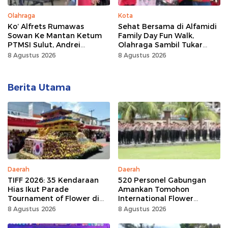
Olahraga
Kota
Ko’ Alfrets Rumawas
Sehat Bersama di Alfamidi
Sowan Ke Mantan Ketum
Family Day Fun Walk,
PTMSI Sulut, Andrei
Olahraga Sambil Tukar
Angouw
Sampah Demi Jaga Bumi
8 Agustus 2026
8 Agustus 2026
Berita Utama
Daerah
Daerah
TIFF 2026: 35 Kendaraan
520 Personel Gabungan
Hias Ikut Parade
Amankan Tomohon
Tournament of Flower di
International Flower
Tomohon
Festival
8 Agustus 2026
8 Agustus 2026