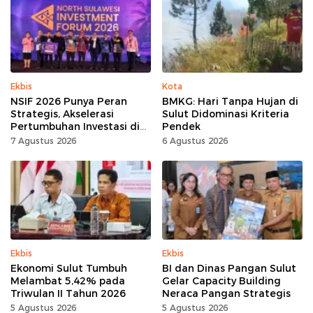
Ekbis
Kota
NSIF 2026 Punya Peran
BMKG: Hari Tanpa Hujan di
Strategis, Akselerasi
Sulut Didominasi Kriteria
Pertumbuhan Investasi di
Pendek
Sulut
7 Agustus 2026
6 Agustus 2026
Ekbis
Ekbis
Ekonomi Sulut Tumbuh
BI dan Dinas Pangan Sulut
Melambat 5,42% pada
Gelar Capacity Building
Triwulan II Tahun 2026
Neraca Pangan Strategis
5 Agustus 2026
5 Agustus 2026