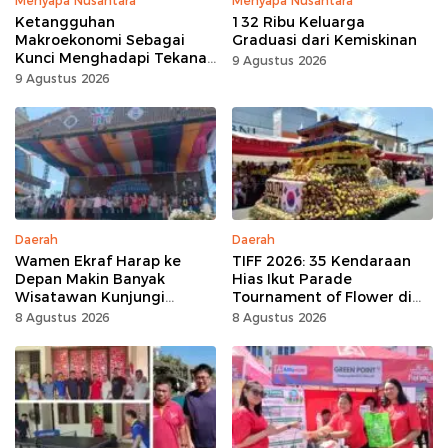
Menyapa Nusantara
Menyapa Nusantara
Ketangguhan
132 Ribu Keluarga
Makroekonomi Sebagai
Graduasi dari Kemiskinan
Kunci Menghadapi Tekanan
9 Agustus 2026
Daya Beli
9 Agustus 2026
Daerah
Daerah
Wamen Ekraf Harap ke
TIFF 2026: 35 Kendaraan
Depan Makin Banyak
Hias Ikut Parade
Wisatawan Kunjungi
Tournament of Flower di
Tomohon
Tomohon
8 Agustus 2026
8 Agustus 2026