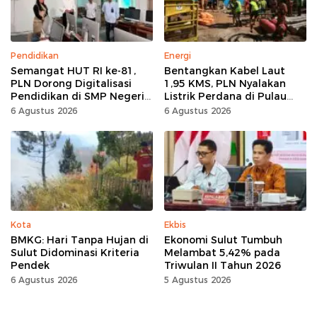
Pendidikan
Energi
Semangat HUT RI ke-81,
Bentangkan Kabel Laut
PLN Dorong Digitalisasi
1,95 KMS, PLN Nyalakan
Pendidikan di SMP Negeri
Listrik Perdana di Pulau
1 Palu Lewat Program TJSL
Dudepo, Desa Berlistrik di
6 Agustus 2026
6 Agustus 2026
Gorontalo 100 Persen
Kota
Ekbis
BMKG: Hari Tanpa Hujan di
Ekonomi Sulut Tumbuh
Sulut Didominasi Kriteria
Melambat 5,42% pada
Pendek
Triwulan II Tahun 2026
6 Agustus 2026
5 Agustus 2026