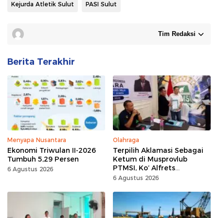
Kejurda Atletik Sulut
PASI Sulut
Tim Redaksi
Berita Terakhir
Menyapa Nusantara
Olahraga
Ekonomi Triwulan II-2026
Terpilih Aklamasi Sebagai
Tumbuh 5,29 Persen
Ketum di Musprovlub
PTMSI, Ko’ Alfrets
6 Agustus 2026
Rumawas Siap Gairahkan
6 Agustus 2026
Kompetisi