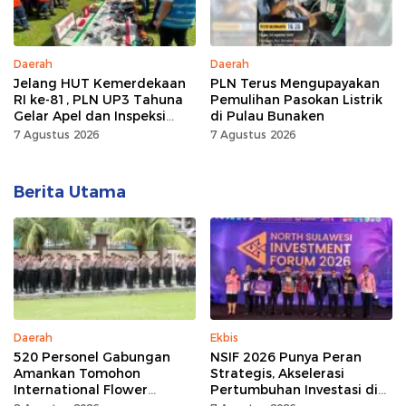
Daerah
Daerah
Jelang HUT Kemerdekaan
PLN Terus Mengupayakan
RI ke-81, PLN UP3 Tahuna
Pemulihan Pasokan Listrik
Gelar Apel dan Inspeksi
di Pulau Bunaken
Peralatan, Pastikan
7 Agustus 2026
7 Agustus 2026
Keandalan Listrik
Berita Utama
Daerah
Ekbis
520 Personel Gabungan
NSIF 2026 Punya Peran
Amankan Tomohon
Strategis, Akselerasi
International Flower
Pertumbuhan Investasi di