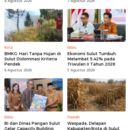
Festival
Sulut
8 Agustus 2026
7 Agustus 2026
Kota
Ekbis
BMKG: Hari Tanpa Hujan di
Ekonomi Sulut Tumbuh
Sulut Didominasi Kriteria
Melambat 5,42% pada
Pendek
Triwulan II Tahun 2026
6 Agustus 2026
5 Agustus 2026
Ekbis
Daerah
BI dan Dinas Pangan Sulut
Waspada, Delapan
Gelar Capacity Building
Kabupaten/Kota di Sulut