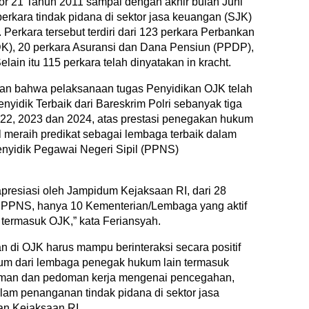
or 21 Tahun 2011 sampai dengan akhir bulan Juni
erkara tindak pidana di sektor jasa keuangan (SJK)
 Perkara tersebut terdiri dari 123 perkara Perbankan
K), 20 perkara Asuransi dan Dana Pensiun (PPDP),
ain itu 115 perkara telah dinyatakan in kracht.
kan bahwa pelaksanaan tugas Penyidikan OJK telah
idik Terbaik dari Bareskrim Polri sebanyak tiga
 2022, 2023 dan 2024, atas prestasi penegakan hukum
l meraih predikat sebagai lembaga terbaik dalam
enyidik Pegawai Negeri Sipil (PPNS)
iapresiasi oleh Jampidum Kejaksaan RI, dari 28
 PPNS, hanya 10 Kementerian/Lembaga yang aktif
termasuk OJK,” kata Feriansyah.
 di OJK harus mampu berinteraksi secara positif
kum dari lembaga penegak hukum lain termasuk
aman dan pedoman kerja mengenai pencegahan,
am penanganan tindak pidana di sektor jasa
an Kejaksaan RI.