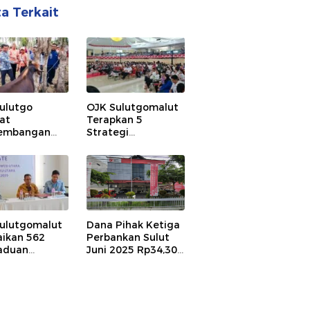
ta Terkait
ulutgo
OJK Sulutgomalut
at
Terapkan 5
embangan
Strategi
mi Daerah
Tingkatkan Literasi
ui Kemitraan
dan Inklusi
luran KUR
Keuangan
Ekosistem
k Sapi
ulutgomalut
Dana Pihak Ketiga
aikan 562
Perbankan Sulut
aduan
Juni 2025 Rp34,30
men, Sektor
Triliun, Meningkat
ankan
4,29%
nyak