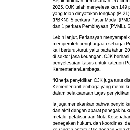
Sejak didirikan berdasarkan UU Nom
2025, OJK telah menyelesaikan 149 p
yang telah dinyatakan lengkap (P-21).
(PBKN), 5 perkara Pasar Modal (PMD
dan 1 perkara Pembiayaan (PVML). Sel
Lebih lanjut, Feriansyah menyampai
memperoleh penghargaan sebagai Peny
kali berturut-turut, yaitu pada tahun
di sektor jasa keuangan. OJK berhasi
penyelesaian kasus untuk kategori P
Kementerian/Lembaga.
“Kinerja penyidikan OJK juga turut d
Kementerian/Lembaga yang memiliki
dalam pelaksanaan tugas penyidikan 
Ia juga menekankan bahwa penyidikan
dan aktif dengan aparat penegak hu
melalui pelaksanaan Nota Kesepah
penegakan hukum, dan koordinasi dal
keuangan antara OJK dengan Polri d