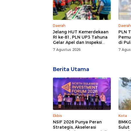
Daerah
Daerah
Jelang HUT Kemerdekaan
PLN T
RI ke-81, PLN UP3 Tahuna
Pemul
Gelar Apel dan Inspeksi
di Pu
Peralatan, Pastikan
7 Agustus 2026
7 Agus
Keandalan Listrik
Berita Utama
Ekbis
Kota
NSIF 2026 Punya Peran
BMKG:
Strategis, Akselerasi
Sulut