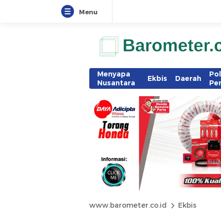
Menu
Menyapa
Pol
Ekbis
Daerah
Nusantara
Pe
www.barometer.co.id
Ekbis