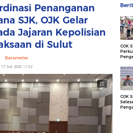
rdinasi Penanganan
Beri
ana SJK, OJK Gelar
ada Jajaran Kepolisian
aksaan di Sulut
OJK S
Perku
Peng
Barometer
Ekono
17 Juli 2025 11:52
Melal
Penya
Skim 
Terna
OJK S
Seles
Peng
Konsu
Perb
Terba