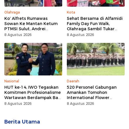
Olahraga
Kota
Ko’ Alfrets Rumawas
Sehat Bersama di Alfamidi
Sowan Ke Mantan Ketum
Family Day Fun Walk,
PTMSI Sulut, Andrei
Olahraga Sambil Tukar
Angouw
Sampah Demi Jaga Bumi
8 Agustus 2026
8 Agustus 2026
Nasional
Daerah
HUT ke-14, IWO Tegaskan
520 Personel Gabungan
Komitmen Profesionalisme
Amankan Tomohon
Wartawan Berdampak Bagi
International Flower
Kebaikan Bangsa
Festival
8 Agustus 2026
8 Agustus 2026
Berita Utama