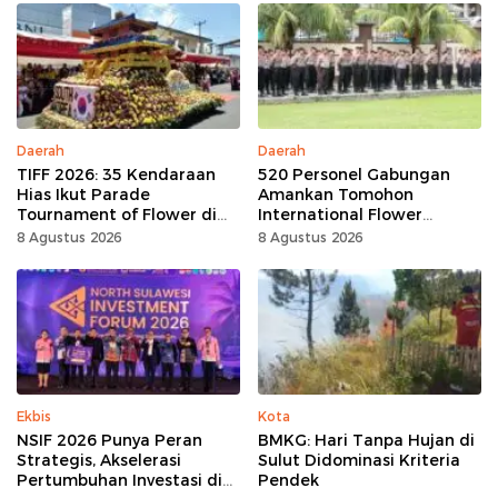
Daerah
Daerah
TIFF 2026: 35 Kendaraan
520 Personel Gabungan
Hias Ikut Parade
Amankan Tomohon
Tournament of Flower di
International Flower
Tomohon
Festival
8 Agustus 2026
8 Agustus 2026
Ekbis
Kota
NSIF 2026 Punya Peran
BMKG: Hari Tanpa Hujan di
Strategis, Akselerasi
Sulut Didominasi Kriteria
Pertumbuhan Investasi di
Pendek