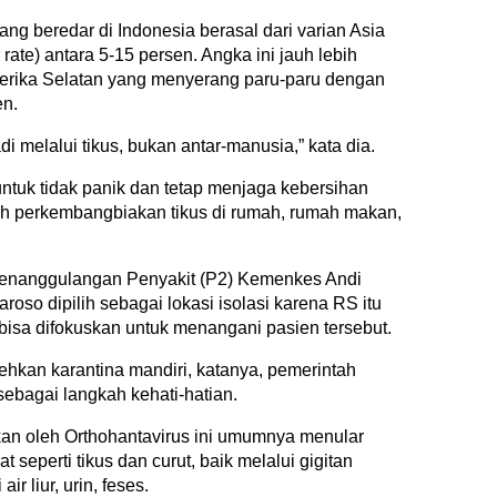
ng beredar di Indonesia berasal dari varian Asia
 rate) antara 5-15 persen. Angka ini jauh lebih
merika Selatan yang menyerang paru-paru dengan
en.
di melalui tikus, bukan antar-manusia,” kata dia.
tuk tidak panik dan tetap menjaga kebersihan
h perkembangbiakan tikus di rumah, rumah makan,
Penanggulangan Penyakit (P2) Kemenkes Andi
oso dipilih sebagai lokasi isolasi karena RS itu
 bisa difokuskan untuk menangani pasien tersebut.
an karantina mandiri, katanya, pemerintah
 sebagai langkah kehati-hatian.
bkan oleh Orthohantavirus ini umumnya menular
seperti tikus dan curut, baik melalui gigitan
r liur, urin, feses.