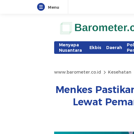
Menu
Menyapa
Pol
Ekbis
Daerah
Nusantara
Pe
www.barometer.co.id
Kesehatan
Menkes Pastikan
Lewat Pema