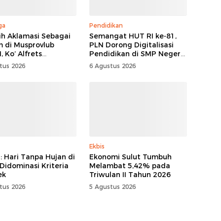
ga
Pendidikan
lih Aklamasi Sebagai
Semangat HUT RI ke-81,
 di Musprovlub
PLN Dorong Digitalisasi
 Ko’ Alfrets
Pendidikan di SMP Negeri
as Siap Gairahkan
1 Palu Lewat Program
tus 2026
6 Agustus 2026
tisi
TJSL
Ekbis
 Hari Tanpa Hujan di
Ekonomi Sulut Tumbuh
 Didominasi Kriteria
Melambat 5,42% pada
ek
Triwulan II Tahun 2026
tus 2026
5 Agustus 2026