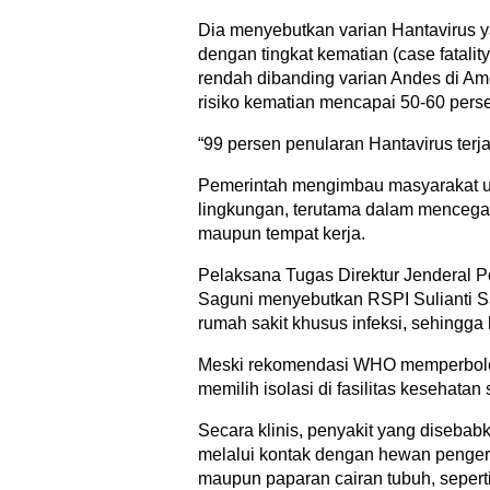
Dia menyebutkan varian Hantavirus ya
dengan tingkat kematian (case fatality
rendah dibanding varian Andes di A
risiko kematian mencapai 50-60 pers
“99 persen penularan Hantavirus terja
Pemerintah mengimbau masyarakat un
lingkungan, terutama dalam mencega
maupun tempat kerja.
Pelaksana Tugas Direktur Jenderal 
Saguni menyebutkan RSPI Sulianti Sar
rumah sakit khusus infeksi, sehingga
Meski rekomendasi WHO memperbolehk
memilih isolasi di fasilitas kesehatan
Secara klinis, penyakit yang diseba
melalui kontak dengan hewan pengerat 
maupun paparan cairan tubuh, seperti ai