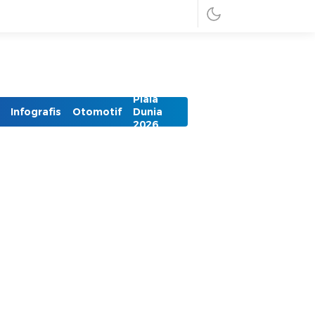
Piala
Infografis
Otomotif
Dunia
2026