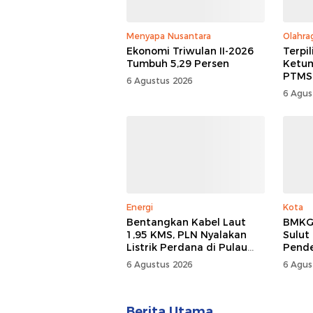
Menyapa Nusantara
Olahra
Ekonomi Triwulan II-2026
Terpi
Tumbuh 5,29 Persen
Ketum
PTMSI,
6 Agustus 2026
Rumaw
6 Agus
Kompe
Energi
Kota
Bentangkan Kabel Laut
BMKG:
1,95 KMS, PLN Nyalakan
Sulut
Listrik Perdana di Pulau
Pend
Dudepo, Desa Berlistrik di
6 Agustus 2026
6 Agus
Gorontalo 100 Persen
Berita Utama