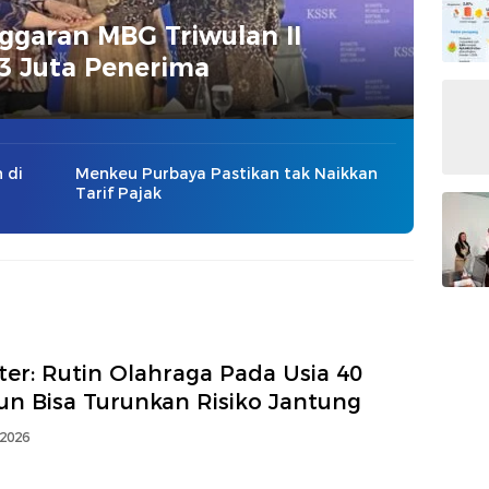
ggaran MBG Triwulan II
13 Juta Penerima
 di
Menkeu Purbaya Pastikan tak Naikkan
Tarif Pajak
er: Rutin Olahraga Pada Usia 40
un Bisa Turunkan Risiko Jantung
 2026