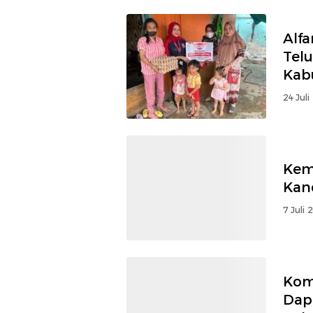
Alfa
Telu
Kab
24 Juli
Kem
Kan
7 Juli 
Kom
Dap