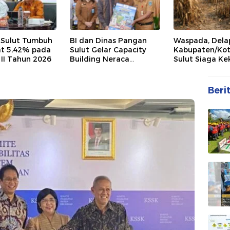
 Sulut Tumbuh
BI dan Dinas Pangan
Waspada, Dela
t 5,42% pada
Sulut Gelar Capacity
Kabupaten/Kot
 II Tahun 2026
Building Neraca
Sulut Siaga Ke
Pangan Strategis
Beri