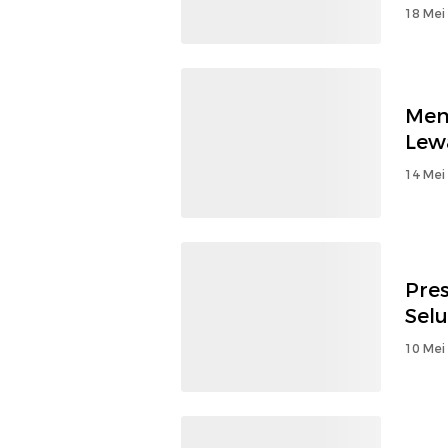
18 Mei
Men
Lew
14 Mei
Pre
Sel
10 Mei