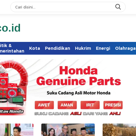
itik &
Kota
Pendidikan
Hukrim
Energi
Olahraga
merintahan