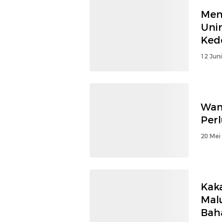
Mend
Uni
Ked
12 Jun
Wam
Per
20 Mei
Kak
Mal
Bah