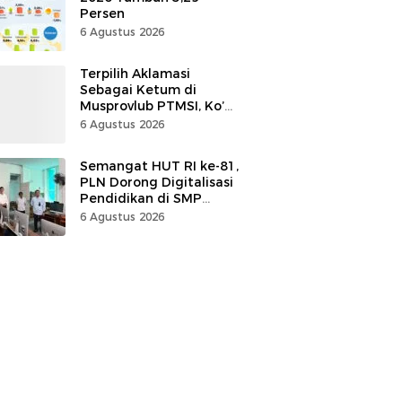
Persen
6 Agustus 2026
Terpilih Aklamasi
Sebagai Ketum di
Musprovlub PTMSI, Ko’
Alfrets Rumawas Siap
6 Agustus 2026
Gairahkan Kompetisi
Semangat HUT RI ke-81,
PLN Dorong Digitalisasi
Pendidikan di SMP
Negeri 1 Palu Lewat
6 Agustus 2026
Program TJSL