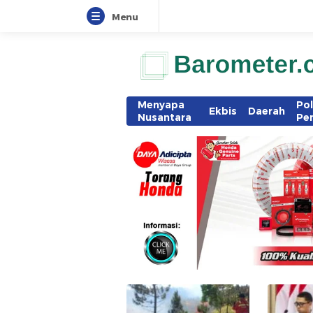
Menu
Menyapa
Pol
Ekbis
Daerah
Nusantara
Pe