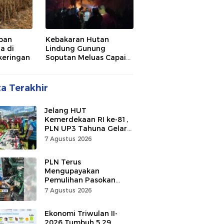
pan
Kebakaran Hutan
a di
Lindung Gunung
keringan
Soputan Meluas Capai
300 Hektare
ta Terakhir
Jelang HUT
Kemerdekaan RI ke-81,
PLN UP3 Tahuna Gelar
Apel dan Inspeksi
7 Agustus 2026
Peralatan, Pastikan
Keandalan Listrik
PLN Terus
Mengupayakan
Pemulihan Pasokan
Listrik di Pulau Bunaken
7 Agustus 2026
Ekonomi Triwulan II-
2026 Tumbuh 5,29