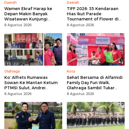
Daerah
Daerah
Wamen Ekraf Harap ke
TIFF 2026: 35 Kendaraan
Depan Makin Banyak
Hias Ikut Parade
Wisatawan Kunjungi
Tournament of Flower di
Tomohon
Tomohon
8 Agustus 2026
8 Agustus 2026
Olahraga
Kota
Ko’ Alfrets Rumawas
Sehat Bersama di Alfamidi
Sowan Ke Mantan Ketum
Family Day Fun Walk,
PTMSI Sulut, Andrei
Olahraga Sambil Tukar
Angouw
Sampah Demi Jaga Bumi
8 Agustus 2026
8 Agustus 2026