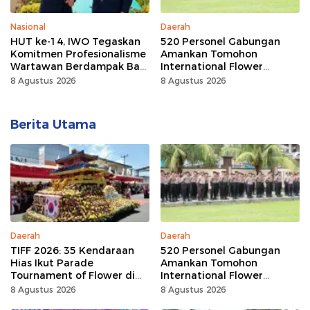
Nasional
Daerah
HUT ke-14, IWO Tegaskan
520 Personel Gabungan
Komitmen Profesionalisme
Amankan Tomohon
Wartawan Berdampak Bagi
International Flower
Kebaikan Bangsa
Festival
8 Agustus 2026
8 Agustus 2026
Berita Utama
Daerah
Daerah
TIFF 2026: 35 Kendaraan
520 Personel Gabungan
Hias Ikut Parade
Amankan Tomohon
Tournament of Flower di
International Flower
Tomohon
Festival
8 Agustus 2026
8 Agustus 2026