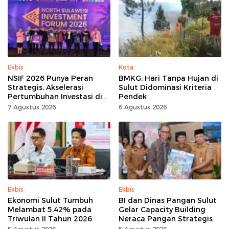
Ekbis
Kota
NSIF 2026 Punya Peran
BMKG: Hari Tanpa Hujan di
Strategis, Akselerasi
Sulut Didominasi Kriteria
Pertumbuhan Investasi di
Pendek
Sulut
7 Agustus 2026
6 Agustus 2026
Ekbis
Ekbis
Ekonomi Sulut Tumbuh
BI dan Dinas Pangan Sulut
Melambat 5,42% pada
Gelar Capacity Building
Triwulan II Tahun 2026
Neraca Pangan Strategis