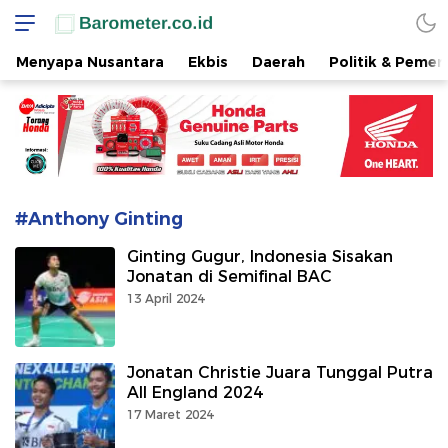
www.barometer.co.id
Berita Terkini di Sulawesi Utara
Menyapa Nusantara
Ekbis
Daerah
Politik & Pemer
#Anthony Ginting
Ginting Gugur, Indonesia Sisakan
Jonatan di Semifinal BAC
13 April 2024
Jonatan Christie Juara Tunggal Putra
All England 2024
17 Maret 2024