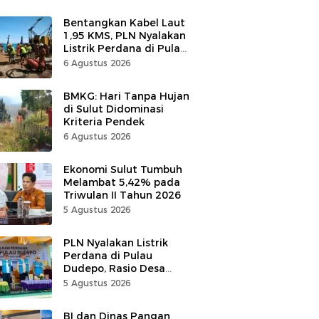
Bentangkan Kabel Laut
1,95 KMS, PLN Nyalakan
Listrik Perdana di Pulau
Dudepo, Desa Berlistrik
6 Agustus 2026
di Gorontalo 100 Persen
BMKG: Hari Tanpa Hujan
di Sulut Didominasi
Kriteria Pendek
6 Agustus 2026
Ekonomi Sulut Tumbuh
Melambat 5,42% pada
Triwulan II Tahun 2026
5 Agustus 2026
PLN Nyalakan Listrik
Perdana di Pulau
Dudepo, Rasio Desa
Berlistrik Provinsi
5 Agustus 2026
Gorontalo Capai 100
Persen
BI dan Dinas Pangan