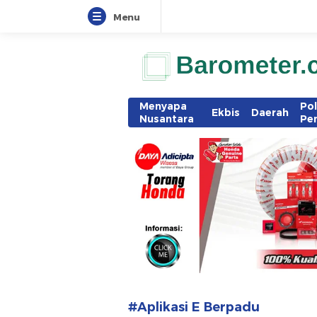
Menu
www.barometer.co.id
Berita Terkini di Sulawesi Utara
Menyapa
Pol
Ekbis
Daerah
Nusantara
Pe
#Aplikasi E Berpadu