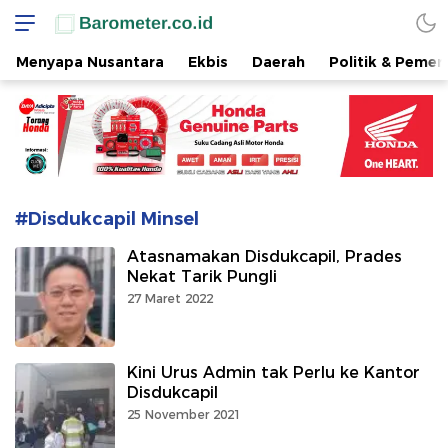
www.barometer.co.id
Berita Terkini di Sulawesi Utara
Menyapa Nusantara
Ekbis
Daerah
Politik & Pemer
#Disdukcapil Minsel
Atasnamakan Disdukcapil, Prades
Nekat Tarik Pungli
27 Maret 2022
Kini Urus Admin tak Perlu ke Kantor
Disdukcapil
25 November 2021