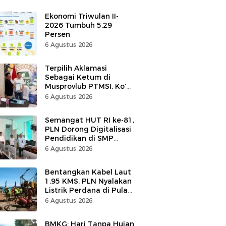
Ekonomi Triwulan II-
2026 Tumbuh 5,29
Persen
6 Agustus 2026
Terpilih Aklamasi
Sebagai Ketum di
Musprovlub PTMSI, Ko’
Alfrets Rumawas Siap
6 Agustus 2026
Gairahkan Kompetisi
Semangat HUT RI ke-81,
PLN Dorong Digitalisasi
Pendidikan di SMP
Negeri 1 Palu Lewat
6 Agustus 2026
Program TJSL
Bentangkan Kabel Laut
1,95 KMS, PLN Nyalakan
Listrik Perdana di Pulau
Dudepo, Desa Berlistrik
6 Agustus 2026
di Gorontalo 100 Persen
BMKG: Hari Tanpa Hujan