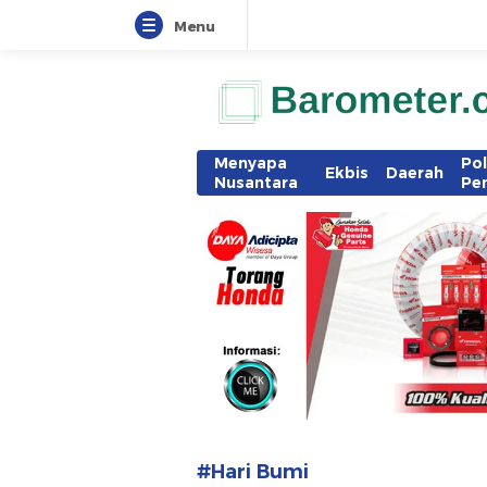
Menu
www.barometer.co.id
Berita Terkini di Sulawesi Utara
Menyapa
Pol
Ekbis
Daerah
Nusantara
Pe
#Hari Bumi