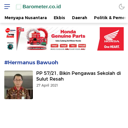
www.barometer.co.id
Berita Terkini di Sulawesi Utara
Menyapa Nusantara
Ekbis
Daerah
Politik & Pemer
#Hermanus Bawuoh
PP 57/21, Bikin Pengawas Sekolah di
Sulut Resah
27 April 2021