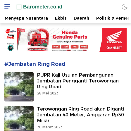
www.barometer.co.id
Berita Terkini di Sulawesi Utara
Menyapa Nusantara
Ekbis
Daerah
Politik & Pemer
#Jembatan Ring Road
PUPR Kaji Usulan Pembangunan
Jembatan Pengganti Terowongan
Ring Road
28 Mei 2023
Terowongan Ring Road akan Diganti
Jembatan 40 Meter, Anggaran Rp30
Miliar
30 Maret 2023