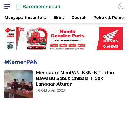
www.barometer.co.id
Berita Terkini di Sulawesi Utara
Menyapa Nusantara
Ekbis
Daerah
Politik & Pemer
#KemenPAN
Mendagri, MenPAN, KSN, KPU dan
Bawaslu Sebut Onibala Tidak
Langgar Aturan
16 Oktober 2020