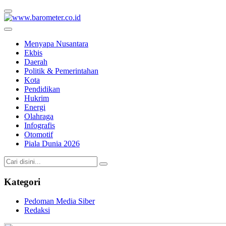
www.barometer.co.id
Berita Terkini di Sulawesi Utara
Menyapa Nusantara
Ekbis
Daerah
Politik & Pemerintahan
Kota
Pendidikan
Hukrim
Energi
Olahraga
Infografis
Otomotif
Piala Dunia 2026
Kategori
Pedoman Media Siber
Redaksi