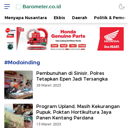
www.barometer.co.id
Berita Terkini di Sulawesi Utara
Menyapa Nusantara
Ekbis
Daerah
Politik & Pemer
#Modoinding
Pembunuhan di Sinisir, Polres
Tetapkan Epen Jadi Tersangka
29 Maret 2023
Program Upland, Masih Kekurangan
Pupuk, Poktan Hortikultura Jaya
Panen Kentang Perdana
13 Maret 2023