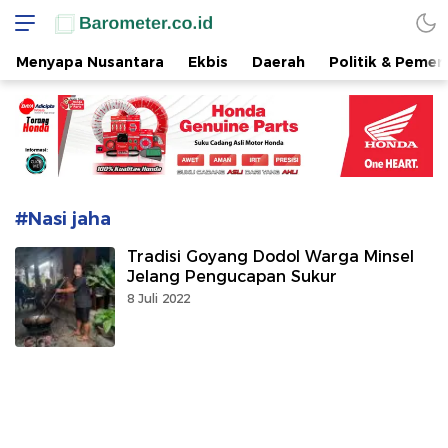
www.barometer.co.id
Berita Terkini di Sulawesi Utara
Menyapa Nusantara
Ekbis
Daerah
Politik & Pemer
#Nasi jaha
Tradisi Goyang Dodol Warga Minsel
Jelang Pengucapan Sukur
8 Juli 2022