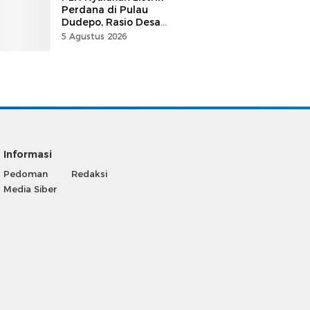
Perdana di Pulau
Dudepo, Rasio Desa
Berlistrik Provinsi
5 Agustus 2026
Gorontalo Capai 100
Persen
Informasi
Pedoman
Redaksi
Media Siber