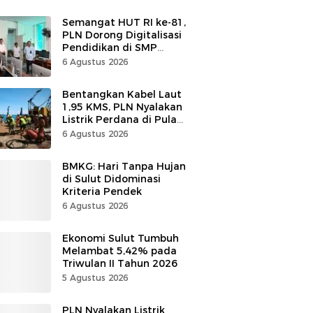
Semangat HUT RI ke-81,
PLN Dorong Digitalisasi
Pendidikan di SMP
Negeri 1 Palu Lewat
6 Agustus 2026
Program TJSL
Bentangkan Kabel Laut
1,95 KMS, PLN Nyalakan
Listrik Perdana di Pulau
Dudepo, Desa Berlistrik
6 Agustus 2026
di Gorontalo 100 Persen
BMKG: Hari Tanpa Hujan
di Sulut Didominasi
Kriteria Pendek
6 Agustus 2026
Ekonomi Sulut Tumbuh
Melambat 5,42% pada
Triwulan II Tahun 2026
5 Agustus 2026
PLN Nyalakan Listrik