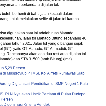
enyamanan berkendara di jalan tol.
 boleh berhenti di bahu jalan kecuali dalam
rang untuk melakukan selfie di jalan tol karena
bisa digunakan saat ini adalah ruas Manado
eseluruhan, jalan tol Manado Bitung sepanjang 40
engahan tahun 2021. Jalan tol yang dibangun sejak
Tol (GT), yaitu GT Manado, GT Airmadidi, GT
g. Rencananya akan ada dua rest area di jalan tol
 Manado) dan STA 3+500 (arah Bitung).(jma)
uh 5,29 Persen
um di Musprovlub PTMSI, Ko’ Alfrets Rumawas Siap
rong Digitalisasi Pendidikan di SMP Negeri 1 Palu
S, PLN Nyalakan Listrik Perdana di Pulau Dudepo,
0 Persen
t Didominasi Kriteria Pendek