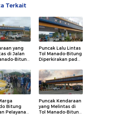
ta Terkait
raan yang
Puncak Lalu Lintas
tas di Jalan
Tol Manado-Bitung
anado-Bitung
Diperkirakan pada
gkat 19%,
17 dan 24 Maret
 6.700 an per
Marga
Puncak Kendaraan
do Bitung
yang Melintas di
an Pelayanan
Tol Manado-Bitung
mal saat
Diprediksi pada 23
Idul Fitri
dan 30 Desember