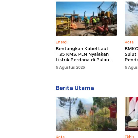
Energi
Kota
Bentangkan Kabel Laut
BMKG:
1,95 KMS, PLN Nyalakan
Sulut
Listrik Perdana di Pulau
Pend
Dudepo, Desa Berlistrik di
6 Agustus 2026
6 Agus
Gorontalo 100 Persen
Berita Utama
Kota
Ekbis