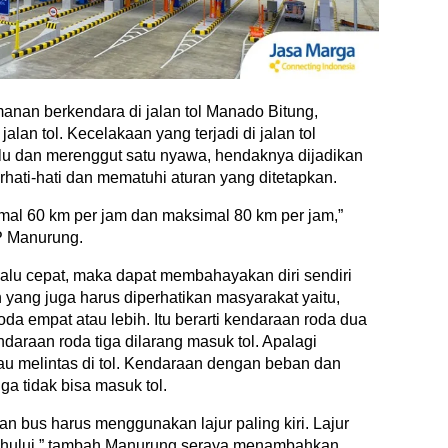
an berkendara di jalan tol Manado Bitung,
lan tol. Kecelakaan yang terjadi di jalan tol
lu dan merenggut satu nyawa, hendaknya dijadikan
rhati-hati dan mematuhi aturan yang ditetapkan.
imal 60 km per jam dan maksimal 80 km per jam,”
P Manurung.
rlalu cepat, maka dapat membahayakan diri sendiri
n yang juga harus diperhatikan masyarakat yaitu,
roda empat atau lebih. Itu berarti kendaraan roda dua
daraan roda tiga dilarang masuk tol. Apalagi
tau melintas di tol. Kendaraan dengan beban dan
ga tidak bisa masuk tol.
an bus harus menggunakan lajur paling kiri. Lajur
hului,” tambah Manurung seraya menambahkan,