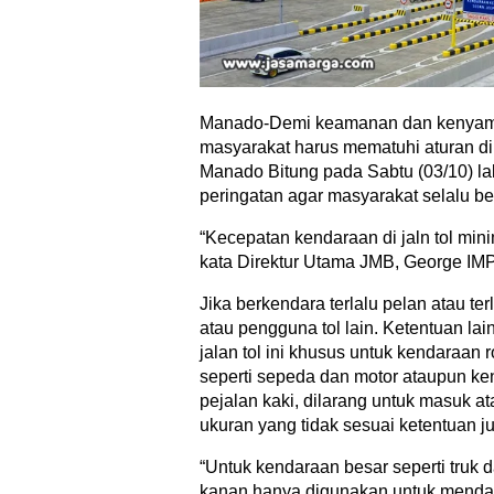
Manado-Demi keamanan dan kenyaman
masyarakat harus mematuhi aturan di ja
Manado Bitung pada Sabtu (03/10) la
peringatan agar masyarakat selalu be
“Kecepatan kendaraan di jaln tol min
kata Direktur Utama JMB, George IM
Jika berkendara terlalu pelan atau te
atau pengguna tol lain. Ketentuan lai
jalan tol ini khusus untuk kendaraan 
seperti sepeda dan motor ataupun ken
pejalan kaki, dilarang untuk masuk a
ukuran yang tidak sesuai ketentuan ju
“Untuk kendaraan besar seperti truk d
kanan hanya digunakan untuk menda