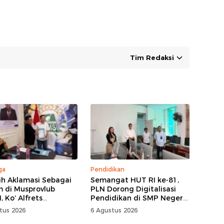
Tim Redaksi
ga
Pendidikan
lih Aklamasi Sebagai
Semangat HUT RI ke-81,
 di Musprovlub
PLN Dorong Digitalisasi
 Ko’ Alfrets
Pendidikan di SMP Negeri
as Siap Gairahkan
1 Palu Lewat Program
tus 2026
6 Agustus 2026
tisi
TJSL