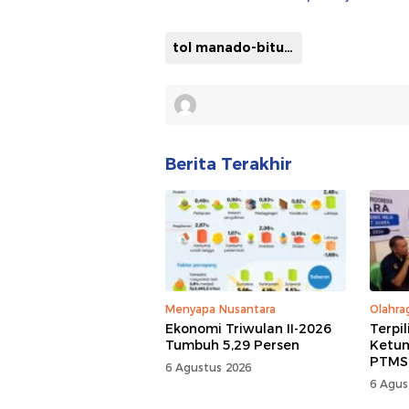
tol manado-bitung
Berita Terakhir
Menyapa Nusantara
Olahra
Ekonomi Triwulan II-2026
Terpi
Tumbuh 5,29 Persen
Ketum
PTMSI,
6 Agustus 2026
Rumaw
6 Agus
Kompe