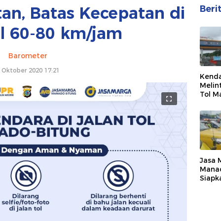
an, Batas Kecepatan di
Beri
ol 60-80 km/jam
Barometer
 Oktober 2020 17:21
Kenda
Melin
Tol M
Menin
Capai
Hari
Jasa 
Mana
Siapk
Maksi
Libur 