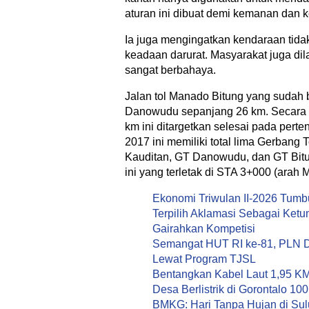
aturan ini dibuat demi kemanan dan k
Ia juga mengingatkan kendaraan tidak
keadaan darurat. Masyarakat juga dila
sangat berbahaya.
Jalan tol Manado Bitung yang sudah 
Danowudu sepanjang 26 km. Secara k
km ini ditargetkan selesai pada pert
2017 ini memiliki total lima Gerbang 
Kauditan, GT Danowudu, dan GT Bitun
ini yang terletak di STA 3+000 (arah
Ekonomi Triwulan II-2026 Tumb
Terpilih Aklamasi Sebagai Ket
Gairahkan Kompetisi
Semangat HUT RI ke-81, PLN Do
Lewat Program TJSL
Bentangkan Kabel Laut 1,95 KM
Desa Berlistrik di Gorontalo 10
BMKG: Hari Tanpa Hujan di Sulu