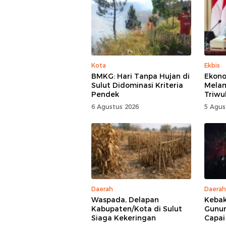
Kota
Ekbis
BMKG: Hari Tanpa Hujan di
Ekono
Sulut Didominasi Kriteria
Mela
Pendek
Triwu
6 Agustus 2026
5 Agus
Daerah
Daerah
Waspada, Delapan
Kebak
Kabupaten/Kota di Sulut
Gunun
Siaga Kekeringan
Capai