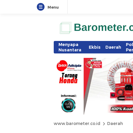
Menu
Menyapa
Pol
Ekbis
Daerah
Nusantara
Pe
www.barometer.co.id
Daerah