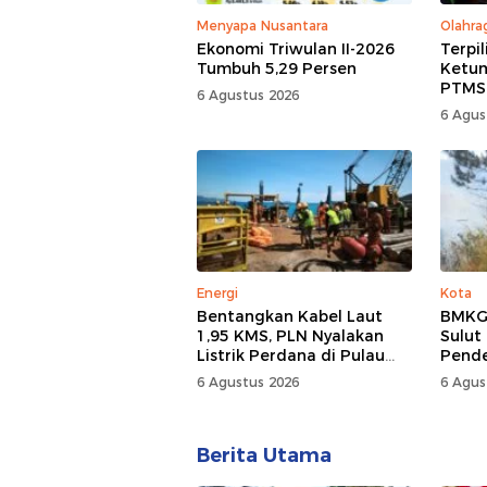
Menyapa Nusantara
Olahra
Ekonomi Triwulan II-2026
Terpi
Tumbuh 5,29 Persen
Ketum
PTMSI,
6 Agustus 2026
Rumaw
6 Agus
Kompe
Energi
Kota
Bentangkan Kabel Laut
BMKG:
1,95 KMS, PLN Nyalakan
Sulut
Listrik Perdana di Pulau
Pend
Dudepo, Desa Berlistrik di
6 Agustus 2026
6 Agus
Gorontalo 100 Persen
Berita Utama