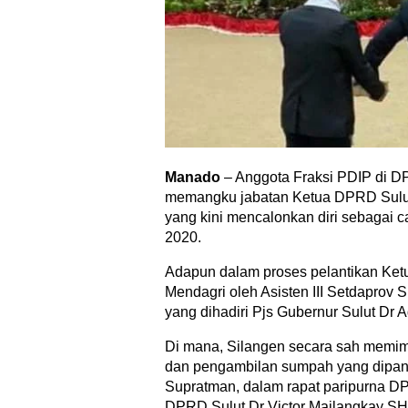
Manado
– Anggota Fraksi PDIP di DP
memangku jabatan Ketua DPRD Sulu
yang kini mencalonkan diri sebagai 
2020.
Adapun dalam proses pelantikan Ke
Mendagri oleh Asisten III Setdaprov
yang dihadiri Pjs Gubernur Sulut Dr A
Di mana, Silangen secara sah memim
dan pengambilan sumpah yang dipand
Supratman, dalam rapat paripurna DP
DPRD Sulut Dr Victor Mailangkay S