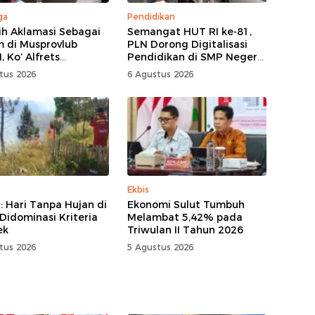
ga
Pendidikan
lih Aklamasi Sebagai
Semangat HUT RI ke-81,
 di Musprovlub
PLN Dorong Digitalisasi
 Ko’ Alfrets
Pendidikan di SMP Negeri
as Siap Gairahkan
1 Palu Lewat Program
tus 2026
6 Agustus 2026
tisi
TJSL
Ekbis
 Hari Tanpa Hujan di
Ekonomi Sulut Tumbuh
 Didominasi Kriteria
Melambat 5,42% pada
ek
Triwulan II Tahun 2026
tus 2026
5 Agustus 2026