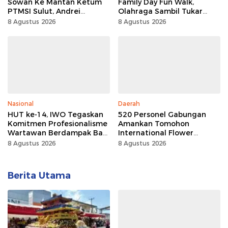
Sowan Ke Mantan Ketum
Family Day Fun Walk,
PTMSI Sulut, Andrei
Olahraga Sambil Tukar
Angouw
Sampah Demi Jaga Bumi
8 Agustus 2026
8 Agustus 2026
Nasional
Daerah
HUT ke-14, IWO Tegaskan
520 Personel Gabungan
Komitmen Profesionalisme
Amankan Tomohon
Wartawan Berdampak Bagi
International Flower
Kebaikan Bangsa
Festival
8 Agustus 2026
8 Agustus 2026
Berita Utama