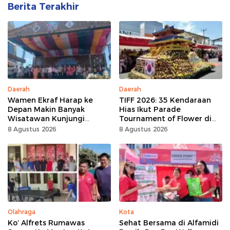
Berita Terakhir
Daerah
Daerah
Wamen Ekraf Harap ke
TIFF 2026: 35 Kendaraan
Depan Makin Banyak
Hias Ikut Parade
Wisatawan Kunjungi
Tournament of Flower di
Tomohon
Tomohon
8 Agustus 2026
8 Agustus 2026
Olahraga
Kota
Ko’ Alfrets Rumawas
Sehat Bersama di Alfamidi