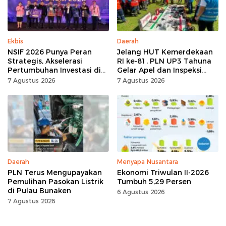
Ekbis
Daerah
NSIF 2026 Punya Peran
Jelang HUT Kemerdekaan
Strategis, Akselerasi
RI ke-81, PLN UP3 Tahuna
Pertumbuhan Investasi di
Gelar Apel dan Inspeksi
Sulut
Peralatan, Pastikan
7 Agustus 2026
7 Agustus 2026
Keandalan Listrik
Daerah
Menyapa Nusantara
PLN Terus Mengupayakan
Ekonomi Triwulan II-2026
Pemulihan Pasokan Listrik
Tumbuh 5,29 Persen
di Pulau Bunaken
6 Agustus 2026
7 Agustus 2026