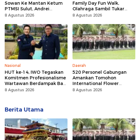
Sowan Ke Mantan Ketum
Family Day Fun Walk,
PTMSI Sulut, Andrei
Olahraga Sambil Tukar
Angouw
Sampah Demi Jaga Bumi
8 Agustus 2026
8 Agustus 2026
Nasional
Daerah
HUT ke-14, IWO Tegaskan
520 Personel Gabungan
Komitmen Profesionalisme
Amankan Tomohon
Wartawan Berdampak Bagi
International Flower
Kebaikan Bangsa
Festival
8 Agustus 2026
8 Agustus 2026
Berita Utama