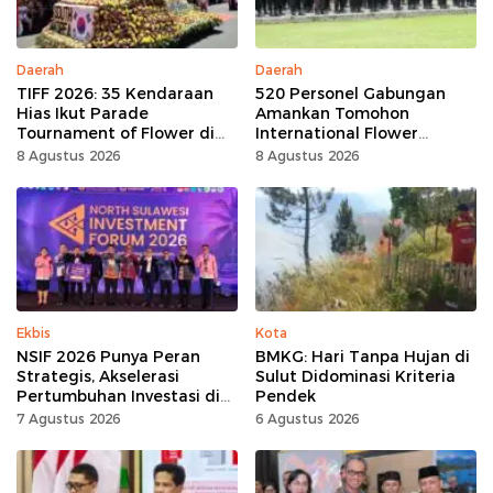
Daerah
Daerah
TIFF 2026: 35 Kendaraan
520 Personel Gabungan
Hias Ikut Parade
Amankan Tomohon
Tournament of Flower di
International Flower
Tomohon
Festival
8 Agustus 2026
8 Agustus 2026
Ekbis
Kota
NSIF 2026 Punya Peran
BMKG: Hari Tanpa Hujan di
Strategis, Akselerasi
Sulut Didominasi Kriteria
Pertumbuhan Investasi di
Pendek
Sulut
7 Agustus 2026
6 Agustus 2026