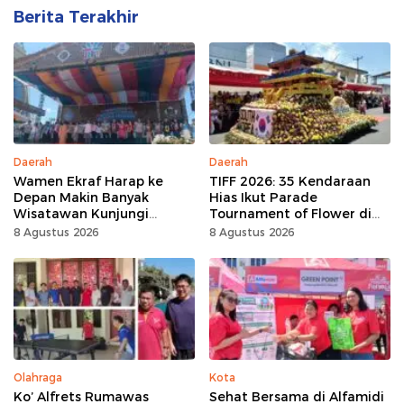
Berita Terakhir
Daerah
Daerah
Wamen Ekraf Harap ke
TIFF 2026: 35 Kendaraan
Depan Makin Banyak
Hias Ikut Parade
Wisatawan Kunjungi
Tournament of Flower di
Tomohon
Tomohon
8 Agustus 2026
8 Agustus 2026
Olahraga
Kota
Ko’ Alfrets Rumawas
Sehat Bersama di Alfamidi