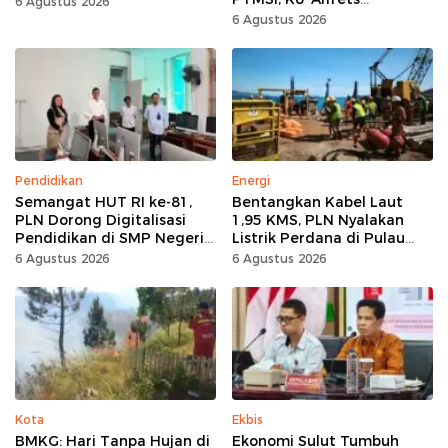
6 Agustus 2026
Rumawas Siap Gairahkan
6 Agustus 2026
Kompetisi
Pendidikan
Energi
Semangat HUT RI ke-81,
Bentangkan Kabel Laut
PLN Dorong Digitalisasi
1,95 KMS, PLN Nyalakan
Pendidikan di SMP Negeri
Listrik Perdana di Pulau
1 Palu Lewat Program TJSL
Dudepo, Desa Berlistrik di
6 Agustus 2026
6 Agustus 2026
Gorontalo 100 Persen
Kota
Ekbis
BMKG: Hari Tanpa Hujan di
Ekonomi Sulut Tumbuh