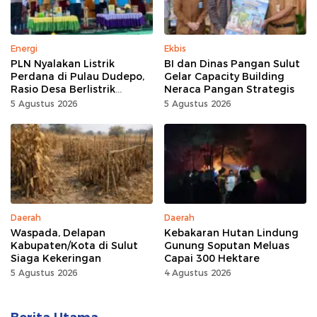
Energi
Ekbis
PLN Nyalakan Listrik
BI dan Dinas Pangan Sulut
Perdana di Pulau Dudepo,
Gelar Capacity Building
Rasio Desa Berlistrik
Neraca Pangan Strategis
Provinsi Gorontalo Capai
5 Agustus 2026
5 Agustus 2026
100 Persen
Daerah
Daerah
Waspada, Delapan
Kebakaran Hutan Lindung
Kabupaten/Kota di Sulut
Gunung Soputan Meluas
Siaga Kekeringan
Capai 300 Hektare
5 Agustus 2026
4 Agustus 2026