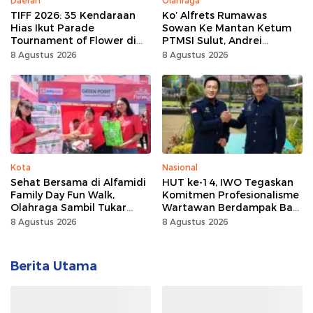
Daerah
Olahraga
TIFF 2026: 35 Kendaraan
Ko’ Alfrets Rumawas
Hias Ikut Parade
Sowan Ke Mantan Ketum
Tournament of Flower di
PTMSI Sulut, Andrei
Tomohon
Angouw
8 Agustus 2026
8 Agustus 2026
Kota
Nasional
Sehat Bersama di Alfamidi
HUT ke-14, IWO Tegaskan
Family Day Fun Walk,
Komitmen Profesionalisme
Olahraga Sambil Tukar
Wartawan Berdampak Bagi
Sampah Demi Jaga Bumi
Kebaikan Bangsa
8 Agustus 2026
8 Agustus 2026
Berita Utama