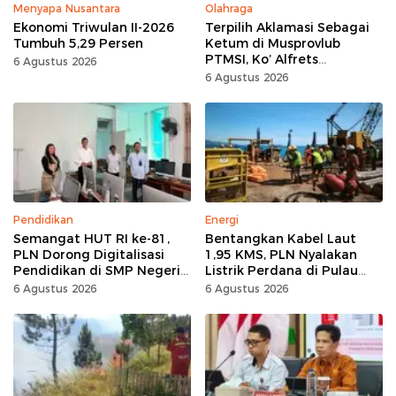
Menyapa Nusantara
Olahraga
Ekonomi Triwulan II-2026
Terpilih Aklamasi Sebagai
Tumbuh 5,29 Persen
Ketum di Musprovlub
PTMSI, Ko’ Alfrets
6 Agustus 2026
Rumawas Siap Gairahkan
6 Agustus 2026
Kompetisi
Pendidikan
Energi
Semangat HUT RI ke-81,
Bentangkan Kabel Laut
PLN Dorong Digitalisasi
1,95 KMS, PLN Nyalakan
Pendidikan di SMP Negeri
Listrik Perdana di Pulau
1 Palu Lewat Program TJSL
Dudepo, Desa Berlistrik di
6 Agustus 2026
6 Agustus 2026
Gorontalo 100 Persen