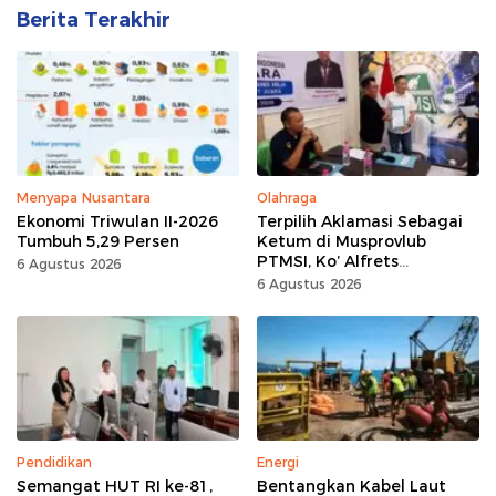
Berita Terakhir
Menyapa Nusantara
Olahraga
Ekonomi Triwulan II-2026
Terpilih Aklamasi Sebagai
Tumbuh 5,29 Persen
Ketum di Musprovlub
PTMSI, Ko’ Alfrets
6 Agustus 2026
Rumawas Siap Gairahkan
6 Agustus 2026
Kompetisi
Pendidikan
Energi
Semangat HUT RI ke-81,
Bentangkan Kabel Laut