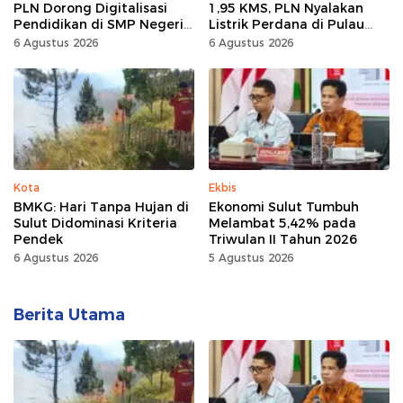
PLN Dorong Digitalisasi
1,95 KMS, PLN Nyalakan
Pendidikan di SMP Negeri
Listrik Perdana di Pulau
1 Palu Lewat Program TJSL
Dudepo, Desa Berlistrik di
6 Agustus 2026
6 Agustus 2026
Gorontalo 100 Persen
Kota
Ekbis
BMKG: Hari Tanpa Hujan di
Ekonomi Sulut Tumbuh
Sulut Didominasi Kriteria
Melambat 5,42% pada
Pendek
Triwulan II Tahun 2026
6 Agustus 2026
5 Agustus 2026
Berita Utama