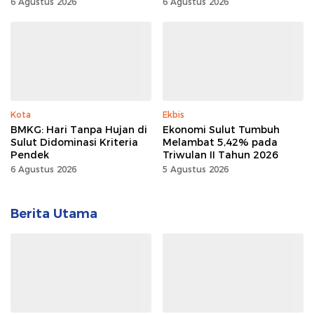
1 Palu Lewat Program TJSL
Dudepo, Desa Berlistrik di
6 Agustus 2026
6 Agustus 2026
Gorontalo 100 Persen
Kota
Ekbis
BMKG: Hari Tanpa Hujan di
Ekonomi Sulut Tumbuh
Sulut Didominasi Kriteria
Melambat 5,42% pada
Pendek
Triwulan II Tahun 2026
6 Agustus 2026
5 Agustus 2026
Berita Utama