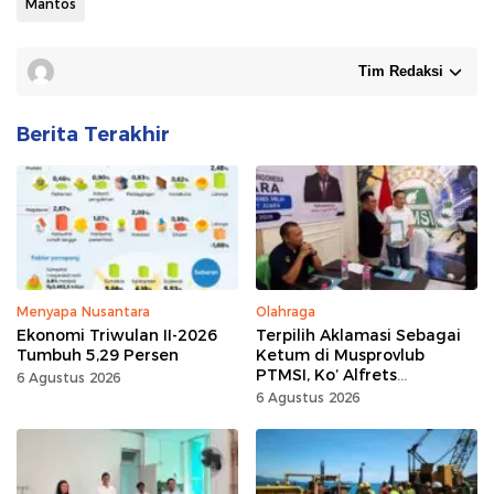
Mantos
Tim Redaksi
Berita Terakhir
Menyapa Nusantara
Olahraga
Ekonomi Triwulan II-2026
Terpilih Aklamasi Sebagai
Tumbuh 5,29 Persen
Ketum di Musprovlub
PTMSI, Ko’ Alfrets
6 Agustus 2026
Rumawas Siap Gairahkan
6 Agustus 2026
Kompetisi