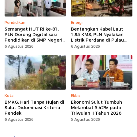
Pendidikan
Energi
Semangat HUT RI ke-81,
Bentangkan Kabel Laut
PLN Dorong Digitalisasi
1,95 KMS, PLN Nyalakan
Pendidikan di SMP Negeri
Listrik Perdana di Pulau
1 Palu Lewat Program TJSL
Dudepo, Desa Berlistrik di
6 Agustus 2026
6 Agustus 2026
Gorontalo 100 Persen
Kota
Ekbis
BMKG: Hari Tanpa Hujan di
Ekonomi Sulut Tumbuh
Sulut Didominasi Kriteria
Melambat 5,42% pada
Pendek
Triwulan II Tahun 2026
6 Agustus 2026
5 Agustus 2026