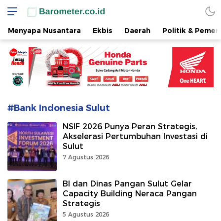
www.barometer.co.id
Berita Terkini di Sulawesi Utara
Menyapa Nusantara
Ekbis
Daerah
Politik & Pemer
#Bank Indonesia Sulut
NSIF 2026 Punya Peran Strategis,
Akselerasi Pertumbuhan Investasi di
Sulut
7 Agustus 2026
BI dan Dinas Pangan Sulut Gelar
Capacity Building Neraca Pangan
Strategis
5 Agustus 2026