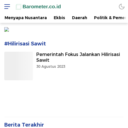
www.barometer.co.id
Berita Terkini di Sulawesi Utara
Menyapa Nusantara
Ekbis
Daerah
Politik & Pemer
#Hilirisasi Sawit
Pemerintah Fokus Jalankan Hilirisasi
Sawit
30 Agustus 2023
Berita Terakhir