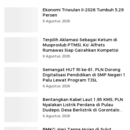
Ekonomi Triwulan II-2026 Tumbuh 5,29
Persen
6 Agustus 2026
Terpilih Aklamasi Sebagai Ketum di
Musprovlub PTMSI, Ko’ Alfrets
Rumawas Siap Gairahkan Kompetisi
6 Agustus 2026
Semangat HUT RI ke-81, PLN Dorong
Digitalisasi Pendidikan di SMP Negeri 1
Palu Lewat Program TJSL
6 Agustus 2026
Bentangkan Kabel Laut 1,95 KMS, PLN
Nyalakan Listrik Perdana di Pulau
Dudepo, Desa Berlistrik di Gorontalo
100 Persen
6 Agustus 2026
BMKG: Hari Tanpa Hujan di Sulut