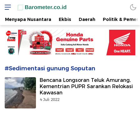
www.barometer.co.id
Berita Terkini di Sulawesi Utara
Menyapa Nusantara
Ekbis
Daerah
Politik & Pemer
#Sedimentasi gunung Soputan
Bencana Longsoran Teluk Amurang,
Kementrian PUPR Sarankan Relokasi
Kawasan
4 Juli 2022