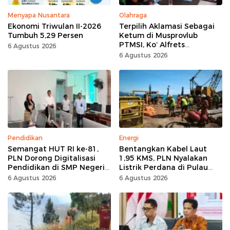
Menyapa Nusantara
Olahraga
Ekonomi Triwulan II-2026
Terpilih Aklamasi Sebagai
Tumbuh 5,29 Persen
Ketum di Musprovlub
PTMSI, Ko’ Alfrets
6 Agustus 2026
Rumawas Siap Gairahkan
6 Agustus 2026
Kompetisi
Pendidikan
Energi
Semangat HUT RI ke-81,
Bentangkan Kabel Laut
PLN Dorong Digitalisasi
1,95 KMS, PLN Nyalakan
Pendidikan di SMP Negeri
Listrik Perdana di Pulau
1 Palu Lewat Program TJSL
Dudepo, Desa Berlistrik di
6 Agustus 2026
6 Agustus 2026
Gorontalo 100 Persen