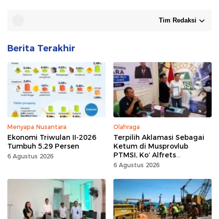
Tim Redaksi
Berita Terakhir
Menyapa Nusantara
Olahraga
Ekonomi Triwulan II-2026
Terpilih Aklamasi Sebagai
Tumbuh 5,29 Persen
Ketum di Musprovlub
PTMSI, Ko’ Alfrets
6 Agustus 2026
Rumawas Siap Gairahkan
6 Agustus 2026
Kompetisi