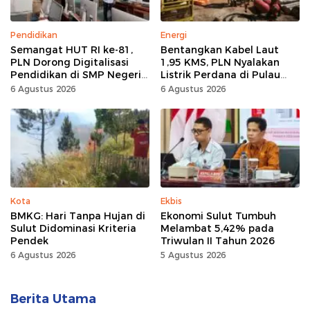
Pendidikan
Energi
Semangat HUT RI ke-81,
Bentangkan Kabel Laut
PLN Dorong Digitalisasi
1,95 KMS, PLN Nyalakan
Pendidikan di SMP Negeri
Listrik Perdana di Pulau
1 Palu Lewat Program TJSL
Dudepo, Desa Berlistrik di
6 Agustus 2026
6 Agustus 2026
Gorontalo 100 Persen
Kota
Ekbis
BMKG: Hari Tanpa Hujan di
Ekonomi Sulut Tumbuh
Sulut Didominasi Kriteria
Melambat 5,42% pada
Pendek
Triwulan II Tahun 2026
6 Agustus 2026
5 Agustus 2026
Berita Utama