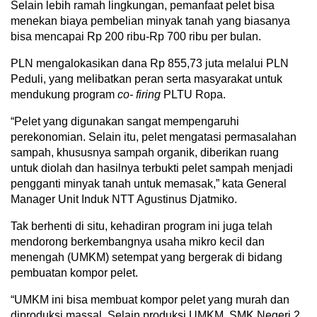
Selain lebih ramah lingkungan, pemanfaat pelet bisa
menekan biaya pembelian minyak tanah yang biasanya
bisa mencapai Rp 200 ribu-Rp 700 ribu per bulan.
PLN mengalokasikan dana Rp 855,73 juta melalui PLN
Peduli, yang melibatkan peran serta masyarakat untuk
mendukung program
co- firing
PLTU Ropa.
“Pelet yang digunakan sangat mempengaruhi
perekonomian. Selain itu, pelet mengatasi permasalahan
sampah, khususnya sampah organik, diberikan ruang
untuk diolah dan hasilnya terbukti pelet sampah menjadi
pengganti minyak tanah untuk memasak,” kata General
Manager Unit Induk NTT Agustinus Djatmiko.
Tak berhenti di situ, kehadiran program ini juga telah
mendorong berkembangnya usaha mikro kecil dan
menengah (UMKM) setempat yang bergerak di bidang
pembuatan kompor pelet.
“UMKM ini bisa membuat kompor pelet yang murah dan
diproduksi massal. Selain produksi UMKM, SMK Negeri 2