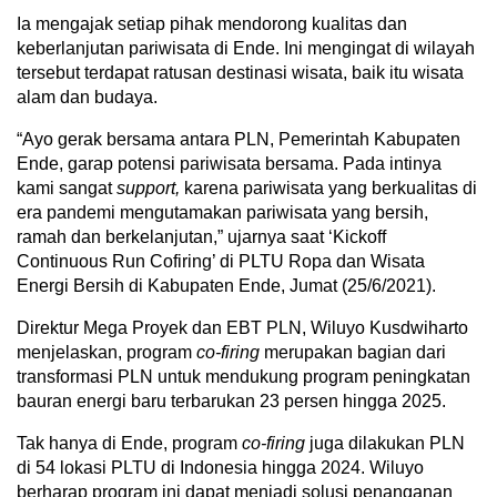
Ia mengajak setiap pihak mendorong kualitas dan
keberlanjutan pariwisata di Ende. Ini mengingat di wilayah
tersebut terdapat ratusan destinasi wisata, baik itu wisata
alam dan budaya.
“Ayo gerak bersama antara PLN, Pemerintah Kabupaten
Ende, garap potensi pariwisata bersama. Pada intinya
kami sangat
support,
karena pariwisata yang berkualitas di
era pandemi mengutamakan pariwisata yang bersih,
ramah dan berkelanjutan,” ujarnya saat ‘Kickoff
Continuous Run Cofiring’ di PLTU Ropa dan Wisata
Energi Bersih di Kabupaten Ende, Jumat (25/6/2021).
Direktur Mega Proyek dan EBT PLN, Wiluyo Kusdwiharto
menjelaskan, program
co-firing
merupakan bagian dari
transformasi PLN untuk mendukung program peningkatan
bauran energi baru terbarukan 23 persen hingga 2025.
Tak hanya di Ende, program
co-firing
juga dilakukan PLN
di 54 lokasi PLTU di Indonesia hingga 2024. Wiluyo
berharap program ini dapat menjadi solusi penanganan