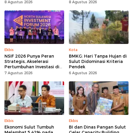
Tomohon
Festival
8 Agustus 2026
8 Agustus 2026
Ekbis
Kota
NSIF 2026 Punya Peran
BMKG: Hari Tanpa Hujan di
Strategis, Akselerasi
Sulut Didominasi Kriteria
Pertumbuhan Investasi di
Pendek
Sulut
7 Agustus 2026
6 Agustus 2026
Ekbis
Ekbis
Ekonomi Sulut Tumbuh
BI dan Dinas Pangan Sulut
Melambat 5,42% pada
Gelar Capacity Building