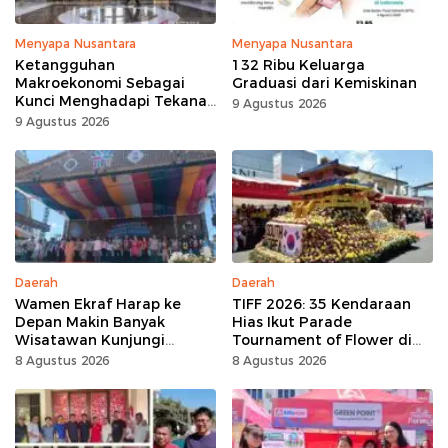
Menyapa Nusantara
Menyapa Nusantara
Ketangguhan
132 Ribu Keluarga
Makroekonomi Sebagai
Graduasi dari Kemiskinan
Kunci Menghadapi Tekanan
9 Agustus 2026
Daya Beli
9 Agustus 2026
Daerah
Daerah
Wamen Ekraf Harap ke
TIFF 2026: 35 Kendaraan
Depan Makin Banyak
Hias Ikut Parade
Wisatawan Kunjungi
Tournament of Flower di
Tomohon
Tomohon
8 Agustus 2026
8 Agustus 2026