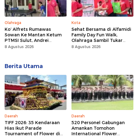
Olahraga
Kota
Ko’ Alfrets Rumawas
Sehat Bersama di Alfamidi
Sowan Ke Mantan Ketum
Family Day Fun Walk,
PTMSI Sulut, Andrei
Olahraga Sambil Tukar
Angouw
Sampah Demi Jaga Bumi
8 Agustus 2026
8 Agustus 2026
Berita Utama
Daerah
Daerah
TIFF 2026: 35 Kendaraan
520 Personel Gabungan
Hias Ikut Parade
Amankan Tomohon
Tournament of Flower di
International Flower