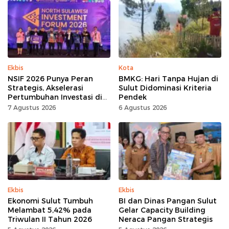
Ekbis
Kota
NSIF 2026 Punya Peran
BMKG: Hari Tanpa Hujan di
Strategis, Akselerasi
Sulut Didominasi Kriteria
Pertumbuhan Investasi di
Pendek
Sulut
7 Agustus 2026
6 Agustus 2026
Ekbis
Ekbis
Ekonomi Sulut Tumbuh
BI dan Dinas Pangan Sulut
Melambat 5,42% pada
Gelar Capacity Building
Triwulan II Tahun 2026
Neraca Pangan Strategis