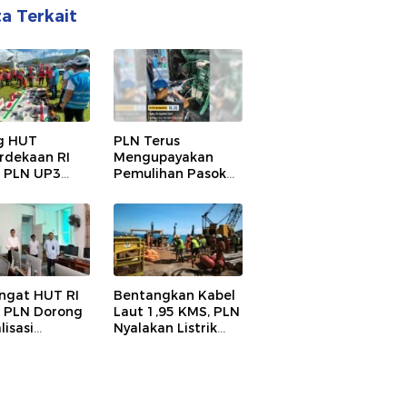
ta Terkait
g HUT
PLN Terus
dekaan RI
Mengupayakan
, PLN UP3
Pemulihan Pasokan
a Gelar Apel
Listrik di Pulau
nspeksi
Bunaken
atan, Pastikan
alan Listrik
ngat HUT RI
Bentangkan Kabel
, PLN Dorong
Laut 1,95 KMS, PLN
lisasi
Nyalakan Listrik
dikan di SMP
Perdana di Pulau
i 1 Palu
Dudepo, Desa
t Program
Berlistrik di
Gorontalo 100