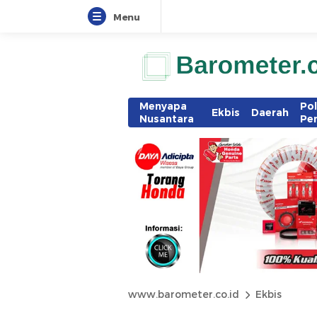
Menu
Menyapa
Pol
Ekbis
Daerah
Nusantara
Pe
www.barometer.co.id
Ekbis