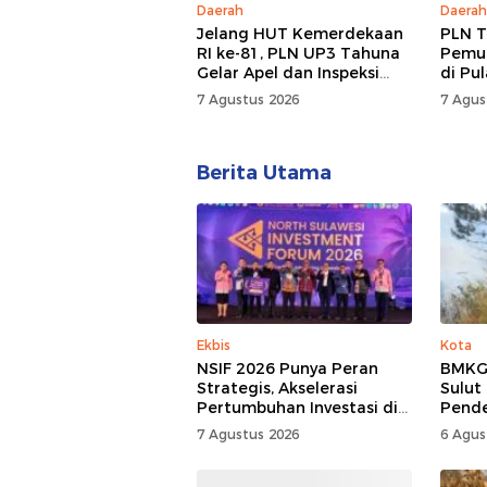
Daerah
Daerah
Jelang HUT Kemerdekaan
PLN T
RI ke-81, PLN UP3 Tahuna
Pemul
Gelar Apel dan Inspeksi
di Pu
Peralatan, Pastikan
7 Agustus 2026
7 Agus
Keandalan Listrik
Berita Utama
Ekbis
Kota
NSIF 2026 Punya Peran
BMKG:
Strategis, Akselerasi
Sulut
Pertumbuhan Investasi di
Pend
Sulut
7 Agustus 2026
6 Agus