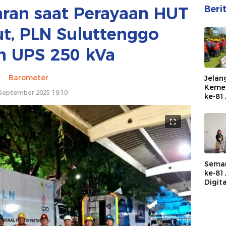
ran saat Perayaan HUT
Beri
ut, PLN Suluttenggo
n UPS 250 kVa
Barometer
Jelan
Kemer
September 2025 19:10
ke-81
Tahun
dan I
Peral
Keand
Sema
ke-81
Digita
Pendi
Neger
Lewa
TJSL