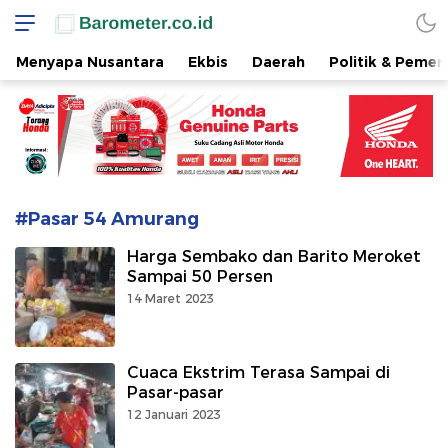
www.barometer.co.id
Berita Terkini di Sulawesi Utara
Menyapa Nusantara
Ekbis
Daerah
Politik & Pemer
#Pasar 54 Amurang
Harga Sembako dan Barito Meroket
Sampai 50 Persen
14 Maret 2023
Cuaca Ekstrim Terasa Sampai di
Pasar-pasar
12 Januari 2023