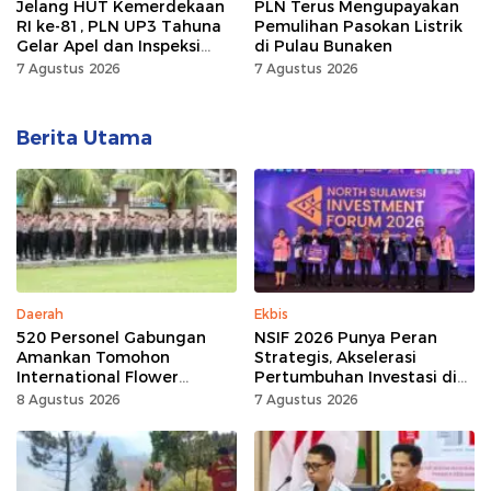
Jelang HUT Kemerdekaan
PLN Terus Mengupayakan
RI ke-81, PLN UP3 Tahuna
Pemulihan Pasokan Listrik
Gelar Apel dan Inspeksi
di Pulau Bunaken
Peralatan, Pastikan
7 Agustus 2026
7 Agustus 2026
Keandalan Listrik
Berita Utama
Daerah
Ekbis
520 Personel Gabungan
NSIF 2026 Punya Peran
Amankan Tomohon
Strategis, Akselerasi
International Flower
Pertumbuhan Investasi di
Festival
Sulut
8 Agustus 2026
7 Agustus 2026