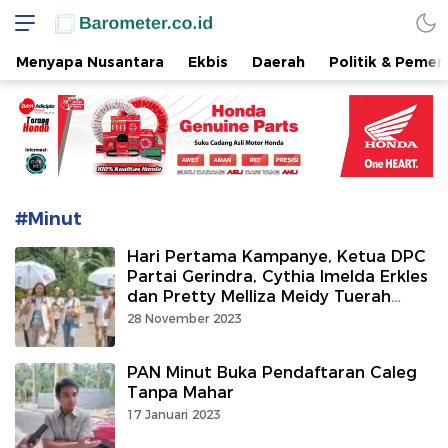
www.barometer.co.id
Berita Terkini di Sulawesi Utara
Menyapa Nusantara
Ekbis
Daerah
Politik & Pemer
#Minut
Hari Pertama Kampanye, Ketua DPC
Partai Gerindra, Cythia Imelda Erkles
dan Pretty Melliza Meidy Tuerah
Membagi Susu Gratis Warga
28 November 2023
PAN Minut Buka Pendaftaran Caleg
Tanpa Mahar
17 Januari 2023